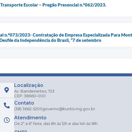
o Transporte Escolar – Pregão Presencial n.°062/2023.
cial n.°073/2023- Contratação de Empresa Especializada Para Mo
 Desfile da Independência do Brasil, “7 de setembro
Localização
Av. Bandeirantes, 723
CEP: 38660-000
Contato
(38) 3662-5200
governo@buritis.mg.gov.br
Atendimento
De 2ª a 6ª feira, das 8h às 12h e das 14h às 18h.