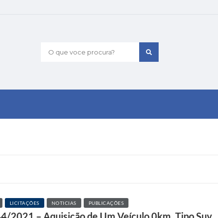
O que voce procura?
LICITAÇÕES
NOTICIAS
PUBLICAÇÕES
 044/2021 – Aquisição de Um Veículo 0km, Tipo Suv