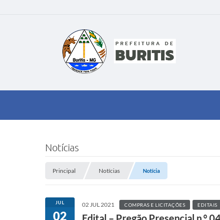
Notícias
Principal
Notícias
Notícia
JUL
02 JUL 2021
COMPRAS E LICITAÇÕES
EDITAIS
02
Edital – Pregão Presencial n.°