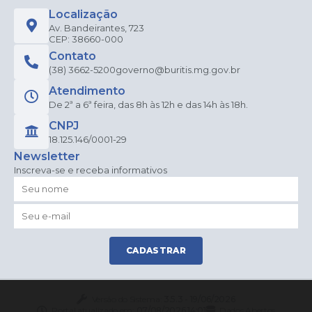
Localização
Av. Bandeirantes, 723
CEP: 38660-000
Contato
(38) 3662-5200
governo@buritis.mg.gov.br
Atendimento
De 2ª a 6ª feira, das 8h às 12h e das 14h às 18h.
CNPJ
18.125.146/0001-29
Newsletter
Inscreva-se e receba informativos
CADASTRAR
Versão do Sistema:
3.5.3 - 19/06/2026
Portal atualizado em:
07/08/2026 14:01
Dados Abertos