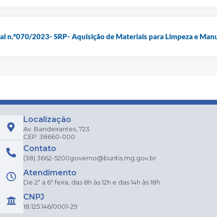
ial n.°070/2023- SRP- Aquisição de Materiais para Limpeza e Man
Localização
Av. Bandeirantes, 723
CEP: 38660-000
Contato
(38) 3662-5200
governo@buritis.mg.gov.br
Atendimento
De 2ª a 6ª feira, das 8h às 12h e das 14h às 18h.
CNPJ
18.125.146/0001-29