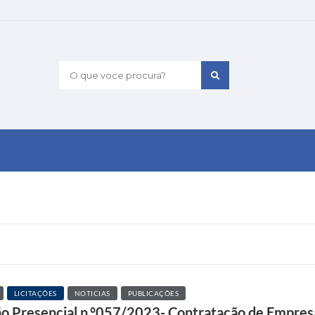
O que voce procura?
LICITAÇÕES
NOTICIAS
PUBLICAÇÕES
 Presencial n.°057/2023- Contratação de Empresa