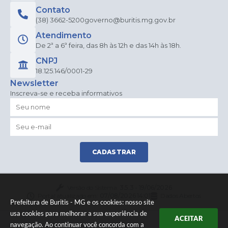
Contato
(38) 3662-5200
governo@buritis.mg.gov.br
Atendimento
De 2ª a 6ª feira, das 8h às 12h e das 14h às 18h.
CNPJ
18.125.146/0001-29
Newsletter
Inscreva-se e receba informativos
CADASTRAR
Versão do Sistema:
3.5.3 - 19/06/2026
Portal atualizado em:
07/08/2026 14:01
Dados Abertos
Prefeitura de Buritis - MG e os cookies: nosso site
usa cookies para melhorar a sua experiência de
ACEITAR
navegação. Ao continuar você concorda com a