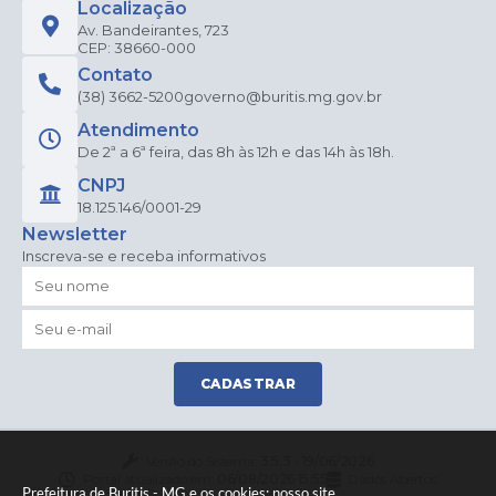
Localização
Av. Bandeirantes, 723
CEP: 38660-000
Contato
(38) 3662-5200
governo@buritis.mg.gov.br
Atendimento
De 2ª a 6ª feira, das 8h às 12h e das 14h às 18h.
CNPJ
18.125.146/0001-29
Newsletter
Inscreva-se e receba informativos
CADASTRAR
Versão do Sistema:
3.5.3 - 19/06/2026
Portal atualizado em:
06/08/2026 15:55
Dados Abertos
Prefeitura de Buritis - MG e os cookies: nosso site