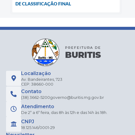
DE CLASSIFICAÇÃO FINAL
Localização
Av. Bandeirantes, 723
CEP: 38660-000
Contato
(38) 3662-5200
governo@buritis.mg.gov.br
Atendimento
De 2ª a 6ª feira, das 8h às 12h e das 14h às 18h.
CNPJ
18.125.146/0001-29
Newsletter