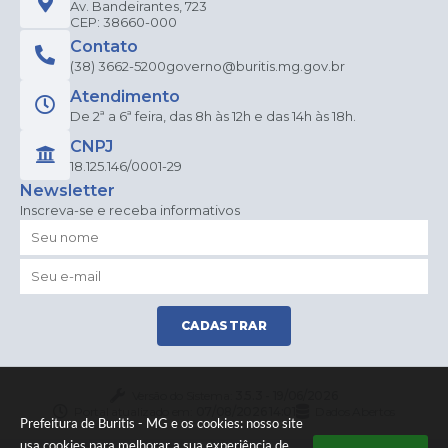
Av. Bandeirantes, 723
CEP: 38660-000
Contato
(38) 3662-5200
governo@buritis.mg.gov.br
Atendimento
De 2ª a 6ª feira, das 8h às 12h e das 14h às 18h.
CNPJ
18.125.146/0001-29
Newsletter
Inscreva-se e receba informativos
CADASTRAR
Versão do Sistema:
3.5.3 - 19/06/2026
Portal atualizado em:
07/08/2026 14:01
Dados Abertos
Prefeitura de Buritis - MG e os cookies: nosso site
usa cookies para melhorar a sua experiência de