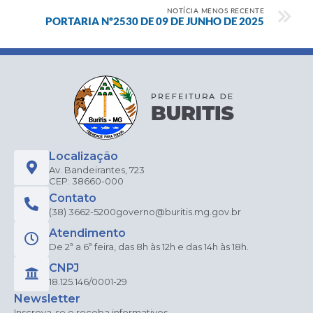
NOTÍCIA MENOS RECENTE
PORTARIA Nº2530 DE 09 DE JUNHO DE 2025
Localização
Av. Bandeirantes, 723
CEP: 38660-000
Contato
(38) 3662-5200
governo@buritis.mg.gov.br
Atendimento
De 2ª a 6ª feira, das 8h às 12h e das 14h às 18h.
CNPJ
18.125.146/0001-29
Newsletter
Inscreva-se e receba informativos