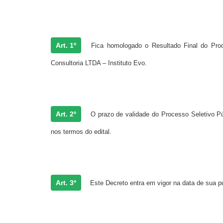
Art. 1º
Fica homologado o Resultado Final do Proce
Consultoria LTDA – Instituto Evo.
Art. 2º
O prazo de validade do Processo Seletivo Púb
nos termos do edital.
Art. 3º
Este Decreto entra em vigor na data de sua p