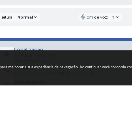
eitura:
Tom de voz:
Localização
Av. Bandeirantes, 723
CEP: 38660-000
Contato
es para melhorar a sua experiência de navegação. Ao continuar você concorda c
(38) 3662-5200
governo@buritis.mg.gov.br
Atendimento
De 2ª a 6ª feira, das 8h às 12h e das 14h às 18h.
CNPJ
18.125.146/0001-29
 do Sistema:
3.5.3 - 19/06/2026
Portal atualizado em:
05/08/2026 16:32
Dad