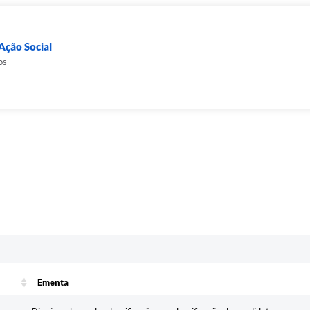
Ação Social
os
Ementa
Ementa