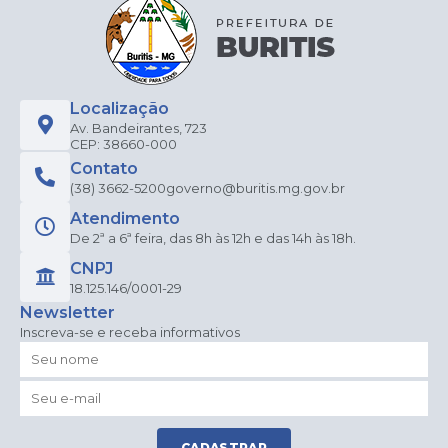
Localização
Av. Bandeirantes, 723
CEP: 38660-000
Contato
(38) 3662-5200
governo@buritis.mg.gov.br
Atendimento
De 2ª a 6ª feira, das 8h às 12h e das 14h às 18h.
CNPJ
18.125.146/0001-29
Newsletter
Inscreva-se e receba informativos
CADASTRAR