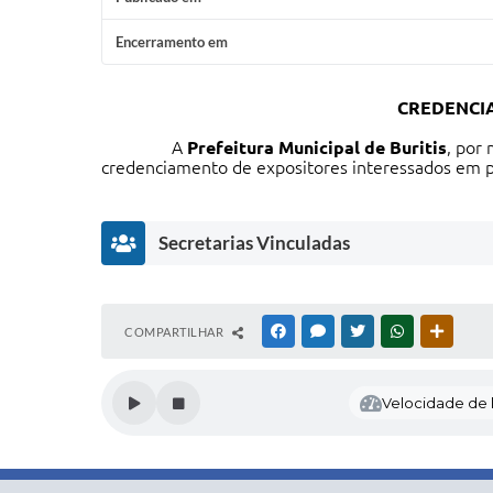
Encerramento em
CREDENCIA
A
Prefeitura Municipal de Buritis
, por
credenciamento de expositores interessados em pa
Secretarias Vinculadas
S
COMPARTILHAR
FACEBOOK
MESSENGER
TWITTER
WHATSAPP
OUTRAS
e
cr
et
Velocidade de l
ar
ia
M
u
ni