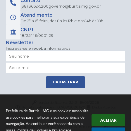
Contato
(38) 3662-5200
governo@buritis.mg.gov.br
Atendimento
De 2ª a 6ª feira, das 8h às 12h e das 14h às 18h.
CNPJ
18.125.146/0001-29
Newsletter
Inscreva-se e receba informativos
CADASTRAR
Versão do Sistema:
3.5.3 - 19/06/2026
Portal atualizado em:
07/08/2026 14:01
Dados Abertos
Prefeitura de Buritis - MG e os cookies: nosso site
usa cookies para melhorar a sua experiência de
ACEITAR
navegação. Ao continuar você concorda com a
© Copyright Instar - 2006-2026. Todos os direitos
nossa
Política de Cookies
e
Privacidade
.