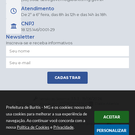
Atendimento
De 2ª a 6ª feira, das 8h às 12h e das 14h às 18h.
CNPJ
18.125.146/0001-29
Newsletter
Inscreva-se e receba informativos
CADASTRAR
Versão do Sistema:
3.5.3 - 19/06/2026
Portal atualizado em:
07/08/2026 14:01
Dados Abertos
Prefeitura de Buritis - MG e os cookies: nosso site
usa cookies para melhorar a sua experiência de
ACEITAR
navegação. Ao continuar você concorda com a
© Copyright Instar - 2006-2026. Todos os direitos
nossa
Política de Cookies
e
Privacidade
.
reservados -
Instar Tecnologia
PERSONALIZAR