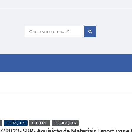
O que voce procura?
LICITAÇÕES
NOTICIAS
PUBLICAÇÕES
47/2023- SRP- Aquisição de Materiais Esportivos e 