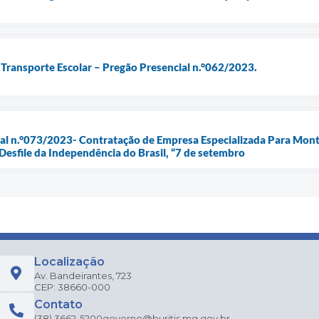
o Transporte Escolar – Pregão Presencial n.°062/2023.
cial n.°073/2023- Contratação de Empresa Especializada Para Mo
 Desfile da Independência do Brasil, “7 de setembro
Localização
Av. Bandeirantes, 723
CEP: 38660-000
Contato
(38) 3662-5200
governo@buritis.mg.gov.br