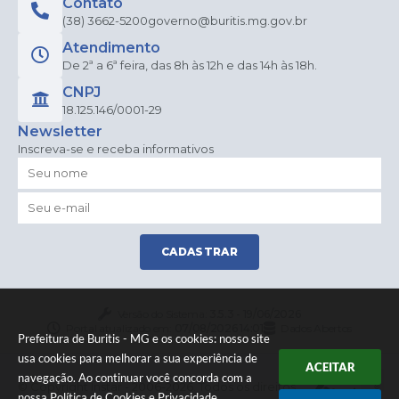
Contato
(38) 3662-5200
governo@buritis.mg.gov.br
Atendimento
De 2ª a 6ª feira, das 8h às 12h e das 14h às 18h.
CNPJ
18.125.146/0001-29
Newsletter
Inscreva-se e receba informativos
CADASTRAR
Versão do Sistema:
3.5.3 - 19/06/2026
Portal atualizado em:
07/08/2026 14:01
Dados Abertos
Prefeitura de Buritis - MG e os cookies: nosso site
usa cookies para melhorar a sua experiência de
ACEITAR
navegação. Ao continuar você concorda com a
© Copyright Instar - 2006-2026. Todos os direitos
nossa
Política de Cookies
e
Privacidade
.