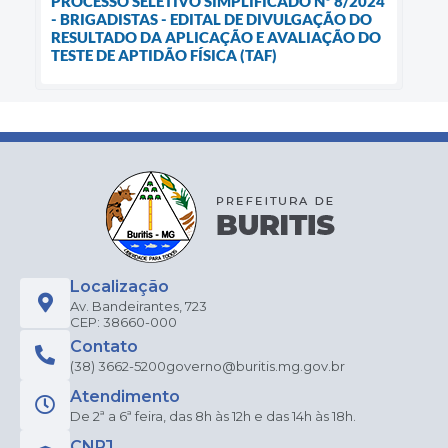
PROCESSO SELETIVO SIMPLIFICADO Nº 8/2024
- BRIGADISTAS - EDITAL DE DIVULGAÇÃO DO
RESULTADO DA APLICAÇÃO E AVALIAÇÃO DO
TESTE DE APTIDÃO FÍSICA (TAF)
Localização
Av. Bandeirantes, 723
CEP: 38660-000
Contato
(38) 3662-5200
governo@buritis.mg.gov.br
Atendimento
De 2ª a 6ª feira, das 8h às 12h e das 14h às 18h.
CNPJ