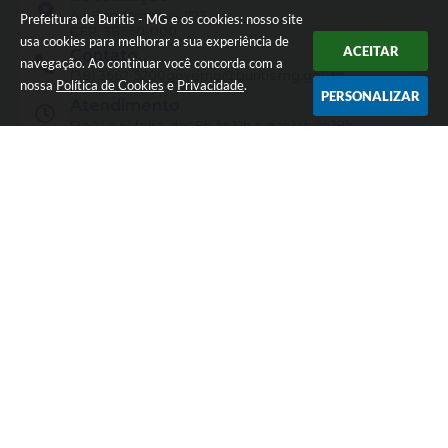
Av. Bandeirantes, 723
Prefeitura de Buritis - MG e os cookies: nosso site
CEP: 38660-000
usa cookies para melhorar a sua experiência de
ACEITAR
Contato
navegação. Ao continuar você concorda com a
(38) 3662-5200
governo@buritis.mg.gov.br
nossa
Política de Cookies
e
Privacidade
.
PERSONALIZAR
Atendimento
De 2ª a 6ª feira, das 8h às 12h e das 14h às 18h.
CNPJ
18.125.146/0001-29
Newsletter
Inscreva-se e receba informativos
CADASTRAR
Versão do Sistema:
3.5.3 - 19/06/2026
Portal atualizado em:
07/08/2026 14:01
Dados Abertos