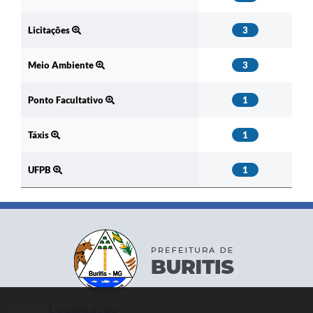
Licitações
3
Meio Ambiente
3
Ponto Facultativo
1
Táxis
1
UFPB
1
Localização