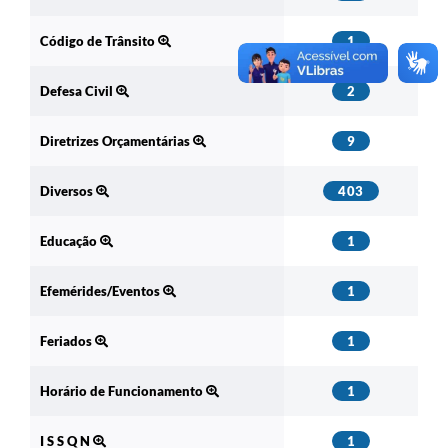
Código de Trânsito
1
Defesa Civil
2
Diretrizes Orçamentárias
9
Diversos
403
Educação
1
Efemérides/Eventos
1
Feriados
1
Horário de Funcionamento
1
I S S Q N
1