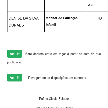
ÃO
Monitor de Educação
DENISE DA SILVA
49º
Infantil
DURAES
Art. 3º
Este decreto entra em vigor a partir da data de sua
publicação.
Art. 4º
-
Revogam-se as disposições em contrário.
Rufino Clovis Folador