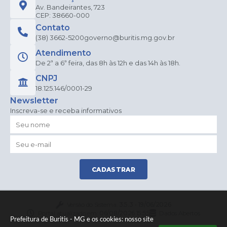
Av. Bandeirantes, 723
CEP: 38660-000
Contato
(38) 3662-5200
governo@buritis.mg.gov.br
Atendimento
De 2ª a 6ª feira, das 8h às 12h e das 14h às 18h.
CNPJ
18.125.146/0001-29
Newsletter
Inscreva-se e receba informativos
CADASTRAR
Versão do Sistema:
3.5.3 - 19/06/2026
Portal atualizado em:
06/08/2026 15:55
Dados Abertos
Prefeitura de Buritis - MG e os cookies: nosso site