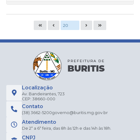
Localização
Av. Bandeirantes, 723
CEP: 38660-000
Contato
(38) 3662-5200
governo@buritis.mg.gov.br
Atendimento
De 2ª a 6ª feira, das 8h às 12h e das 14h às 18h.
CNPJ