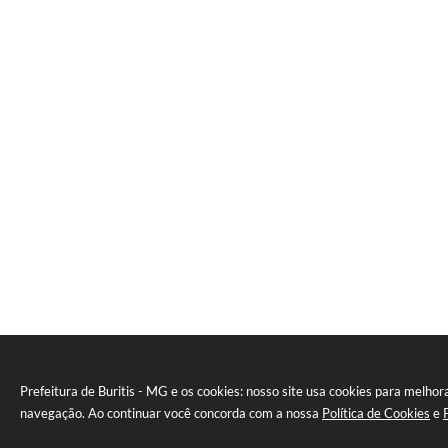
Prefeitura de Buritis - MG e os cookies: nosso site usa cookies para melhor
navegação. Ao continuar você concorda com a nossa
Política de Cookies
e