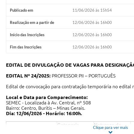
Publicado em
11/06/2026 às 15h54
Realização em a partir de
12/06/2026 às 16h00
Início das Inscrições
12/06/2026 às 16h00
Fim das Inscrições
12/06/2026 às 16h00
EDITAL DE DIVULGAÇÃO DE VAGAS PARA DESIGNAÇÃ
EDITAL Nº 24/2025:
PROFESSOR PII – PORTUGUÊS
Edital de convocação para contratação temporária no edital 
Local e Data para Comparecimento:
SEMEC - Localizada à Av. Central, nº 508
Bairro: Centro, Buritis – Minas Gerais.
Dia: 12/06/2026 - Horário: 16:00h.
Categoria
Natureza da
Clique para ver mais
Cargo
N
Profissional
designação