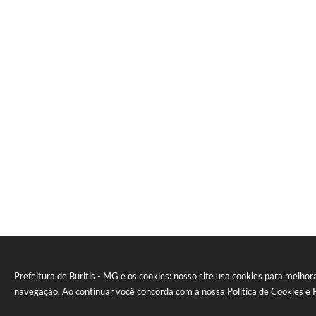
Prefeitura de Buritis - MG e os cookies: nosso site usa cookies para melhor
navegação. Ao continuar você concorda com a nossa
Política de Cookies
e