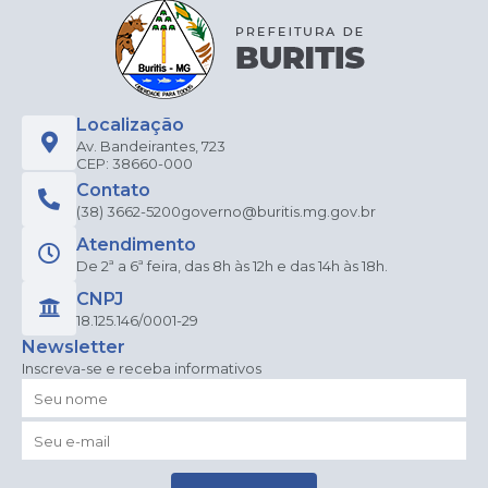
Edu
caçã
o
Elien
e
Apar
ecida
Localização
Teix
Av. Bandeirantes, 723
eira
CEP: 38660-000
da
Contato
Silva
(38) 3662-5200
governo@buritis.mg.gov.br
Atendimento
De 2ª a 6ª feira, das 8h às 12h e das 14h às 18h.
CNPJ
18.125.146/0001-29
Newsletter
Inscreva-se e receba informativos