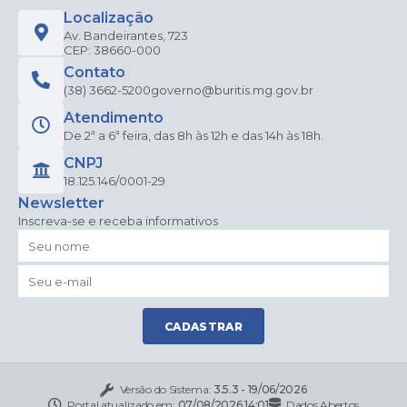
Localização
Av. Bandeirantes, 723
CEP: 38660-000
Contato
(38) 3662-5200
governo@buritis.mg.gov.br
Atendimento
De 2ª a 6ª feira, das 8h às 12h e das 14h às 18h.
CNPJ
18.125.146/0001-29
Newsletter
Inscreva-se e receba informativos
CADASTRAR
Versão do Sistema:
3.5.3 - 19/06/2026
Portal atualizado em:
07/08/2026 14:01
Dados Abertos