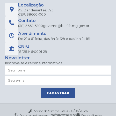
Localização
Av. Bandeirantes, 723
CEP: 38660-000
Contato
(38) 3662-5200
governo@buritis.mg.gov.br
Atendimento
De 2ª a 6ª feira, das 8h às 12h e das 14h às 18h.
CNPJ
18.125.146/0001-29
Newsletter
Inscreva-se e receba informativos
CADASTRAR
Versão do Sistema:
3.5.3 - 19/06/2026
Portal atualizado em:
06/08/2026 15:55
Dados Abertos