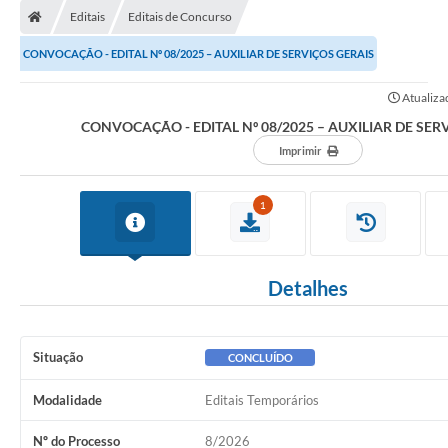
Editais
Editais de Concurso
CONVOCAÇÃO - EDITAL Nº 08/2025 – AUXILIAR DE SERVIÇOS GERAIS
Atualiza
CONVOCAÇÃO - EDITAL Nº 08/2025 – AUXILIAR DE SER
Imprimir
1
Detalhes
Situação
CONCLUÍDO
Modalidade
Editais Temporários
Nº do Processo
8/2026