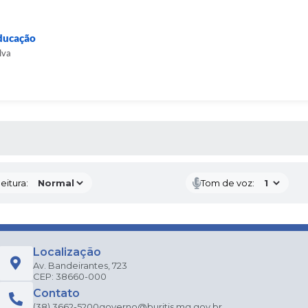
ocumentos originais.
ra estabelecidos, será considerado desclassificado.
Educação
lva
 MÍDIAS
eitura:
Tom de voz:
Localização
Av. Bandeirantes, 723
CEP: 38660-000
Contato
(38) 3662-5200
governo@buritis.mg.gov.br