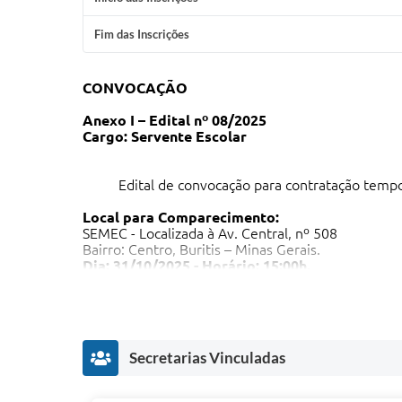
Fim das Inscrições
CONVOCAÇÃO
Anexo I – Edital nº 08/2025
Cargo: Servente Escolar
Edital de convocação para contratação temporár
Local para Comparecimento:
SEMEC - Localizada à Av. Central, nº 508
Bairro: Centro, Buritis – Minas Gerais.
Dia: 31/10/2025 - Horário: 15:00h.
CARGO
VAGAS
LOCAL D
E. M. PH
SERVENTE ESCOLAR
01
(
tempo int
Secretarias Vinculadas