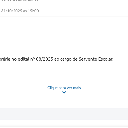
31/10/2025 às 15h00
ia no edital nº 08/2025 ao cargo de Servente Escolar.
Clique para ver mais
E TRABALHO
PERÍODO
ILOMENA CAMPOS LOPES
ATÉ
egral
)
23/12/2025