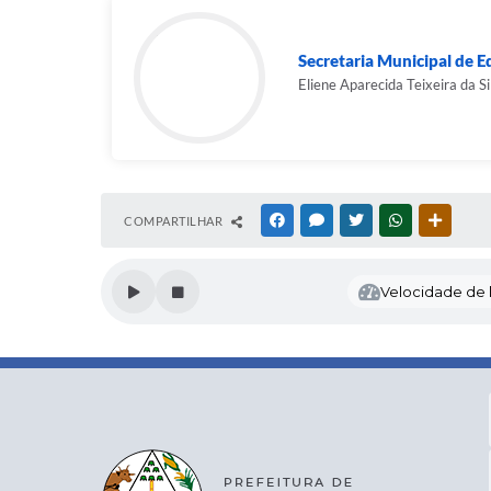
Todos os candidatos deverão comparecer com os d
O candidato que não comparecer no dia, local e ho
Secretaria Municipal de 
Buritis, 30/10/2025.
Eliene Aparecida Teixeira da Si
COMPARTILHAR
FACEBOOK
MESSENGER
TWITTER
WHATSAPP
OUTRAS
Velocidade de l