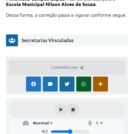
Escola Municipal Nilson Alves de Souza
.
Dessa forma, a correção passa a vigorar conforme segue:
Onde se lê:
“
Local de Trabalho:
E. M. Philomena Campos Lopes”
Secretarias Vinculadas
Leia-se:
“
Local de Trabalho:
E. M. Nilson Alves de Souza.”
COMPARTILHAR
Buritis/MG, 08 de outubro de 2025.
Secr
etar
ia