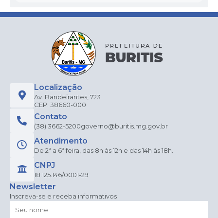
Mu
nici
pal
de
Edu
caçã
o
Elien
e
Apar
ecida
Localização
Teix
Av. Bandeirantes, 723
eira
CEP: 38660-000
da
Contato
Silva
(38) 3662-5200
governo@buritis.mg.gov.br
Atendimento
De 2ª a 6ª feira, das 8h às 12h e das 14h às 18h.
CNPJ
18.125.146/0001-29
Newsletter
Inscreva-se e receba informativos