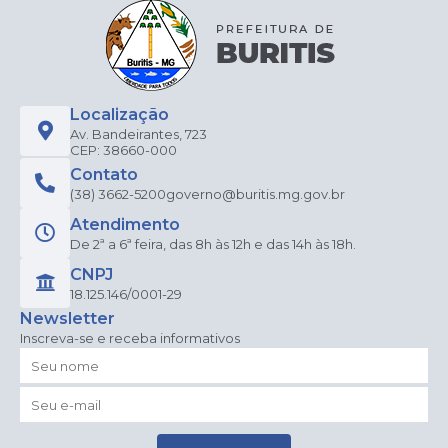
Edu
caçã
o
Elien
e
Apar
ecida
Localização
Teix
Av. Bandeirantes, 723
eira
CEP: 38660-000
da
Contato
Silva
(38) 3662-5200
governo@buritis.mg.gov.br
Atendimento
De 2ª a 6ª feira, das 8h às 12h e das 14h às 18h.
CNPJ
18.125.146/0001-29
Newsletter
Inscreva-se e receba informativos