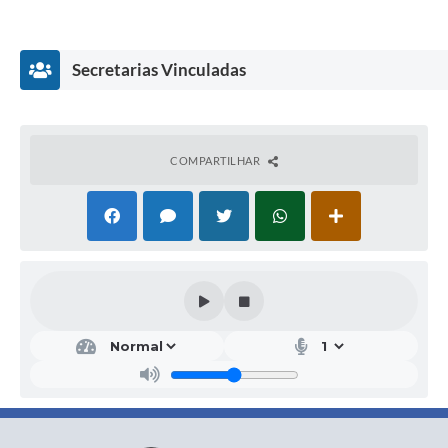
CARGO
LOCAL DE TRABALHO
E. M. ANTONINO CÂNDIDO LOPE
PROFESSOR PI
(Reforço Escolar)
E. M. CÂNDIDO JOSÉ LOPES
Secretarias Vinculadas
Todos os candidatos deverão comparecer com os documentos
Classificação no concurso público 01/2024;
Habilitação da área de atuação;
Pós-graduação;
COMPARTILHAR
Contagem de tempo na rede municipal de Buritis-MG.
O candidato que não comparecer no dia, local e hora estabel
Buritis, 12/09/2025.
Secr
Eliene Aparecida T. da Silva
etar
Secretária Municipal de Educação e Cultura
ia
Mu
nici
pal
de