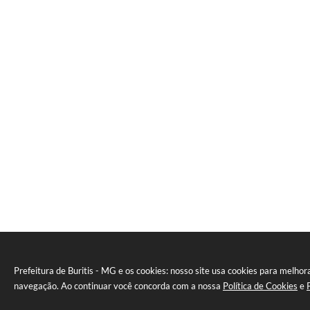
Prefeitura de Buritis - MG e os cookies: nosso site usa cookies para melhor
navegação. Ao continuar você concorda com a nossa
Política de Cookies
e