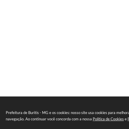
Prefeitura de Buritis - MG e os cookies: nosso site usa cookies para melhor
navegação. Ao continuar você concorda com a nossa
Política de Cookies
e