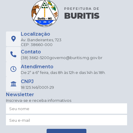
Edu
caçã
o
Elien
e
Apar
ecida
Localização
Teix
Av. Bandeirantes, 723
eira
CEP: 38660-000
da
Contato
Silva
(38) 3662-5200
governo@buritis.mg.gov.br
Atendimento
De 2ª a 6ª feira, das 8h às 12h e das 14h às 18h.
CNPJ
18.125.146/0001-29
Newsletter
Inscreva-se e receba informativos