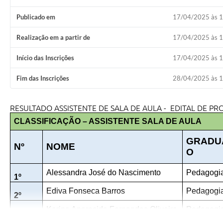
Publicado em
17/04/2025 às 
Realização em a partir de
17/04/2025 às 
Início das Inscrições
17/04/2025 às 
Fim das Inscrições
28/04/2025 às 
RESULTADO ASSISTENTE DE SALA DE AULA - EDITAL DE PR
CLASSIFICAÇÃO – ASSISTENTE SALA DE AULA
GRADU
Nº
NOME
O
Alessandra José do Nascimento
Pedagogi
1º
Ediva Fonseca Barros
Pedagogi
2º
Karina Aparecida Fernandes Oliveira
Pedagogi
3º