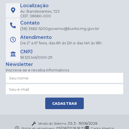
Localização
Av. Bandeirantes, 723
CEP: 38660-000
Contato
(38) 3662-5200
governo@buritis.mg.gov.br
Atendimento
De 2ª a 6ª feira, das 8h às 12h e das 14h às 18h.
CNPJ
18.125.146/0001-29
Newsletter
Inscreva-se e receba informativos
CADASTRAR
Versão do Sistema:
3.5.3 - 19/06/2026
Portal atualizado em:
05/08/2026 16:32
Dados Abertos