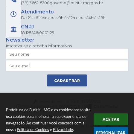
(38) 3662-5200
governo@buritis.mg.gov.br
Atendimento
De 2ª a 6ª feira, das 8h às 12h e das 14h às 18h.
CNPJ
18.125.146/0001-29
Newsletter
Inscreva-se e receba informativos
CADASTRAR
Versão do Sistema:
3.5.3 - 19/06/2026
Portal atualizado em:
06/08/2026 11:38
Dados Abertos
Prefeitura de Buritis - MG e os cookies: nosso site
usa cookies para melhorar a sua experiência de
ACEITAR
navegação. Ao continuar você concorda com a
© Copyright Instar - 2006-2026. Todos os direitos
nossa
Política de Cookies
e
Privacidade
.
reservados -
Instar Tecnologia
PERSONALIZAR