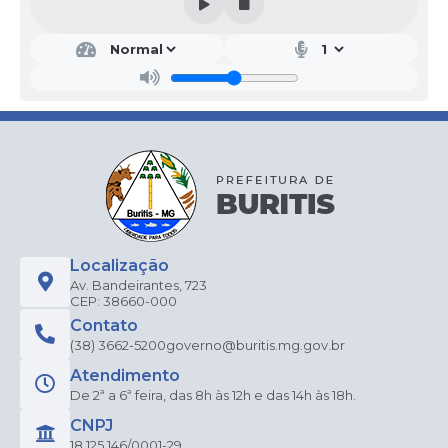
Localização
Av. Bandeirantes, 723
CEP: 38660-000
Contato
(38) 3662-5200
governo@buritis.mg.gov.br
Atendimento
De 2ª a 6ª feira, das 8h às 12h e das 14h às 18h.
CNPJ
18.125.146/0001-29