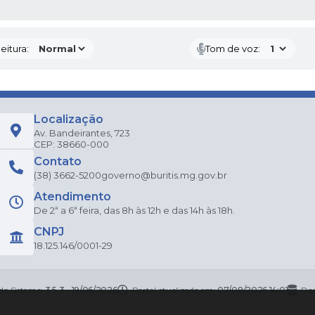
 MÍDIAS
eitura:
Tom de voz:
Localização
Av. Bandeirantes, 723
CEP: 38660-000
Contato
(38) 3662-5200
governo@buritis.mg.gov.br
Atendimento
De 2ª a 6ª feira, das 8h às 12h e das 14h às 18h.
CNPJ
18.125.146/0001-29
 do Sistema:
3.5.3 - 19/06/2026
Portal atualizado em:
07/08/2026 14:01
Dad