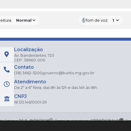
 MÍDIAS
eitura:
Tom de voz:
Localização
Av. Bandeirantes, 723
CEP: 38660-000
Contato
(38) 3662-5200
governo@buritis.mg.gov.br
Atendimento
De 2ª a 6ª feira, das 8h às 12h e das 14h às 18h.
CNPJ
18.125.146/0001-29
 do Sistema:
3.5.3 - 19/06/2026
Portal atualizado em:
07/08/2026 14:01
Dad