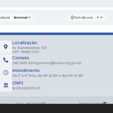
 MÍDIAS
eitura:
Tom de voz:
Localização
Av. Bandeirantes, 723
CEP: 38660-000
Contato
(38) 3662-5200
governo@buritis.mg.gov.br
Atendimento
De 2ª a 6ª feira, das 8h às 12h e das 14h às 18h.
CNPJ
18.125.146/0001-29
 do Sistema:
3.5.3 - 19/06/2026
Portal atualizado em:
06/08/2026 15:55
Dad