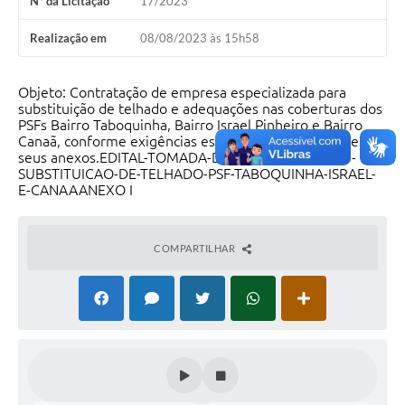
Nº da Licitação
17/2023
Realização em
08/08/2023 às 15h58
Objeto: Contratação de empresa especializada para
substituição de telhado e adequações nas coberturas dos
PSFs Bairro Taboquinha, Bairro Israel Pinheiro e Bairro
Canaã, conforme exigências estabelecidas no Edital e
seus anexos.EDITAL-TOMADA-DE-PRECOS-017.2023-
SUBSTITUICAO-DE-TELHADO-PSF-TABOQUINHA-ISRAEL-
E-CANAAANEXO I
COMPARTILHAR