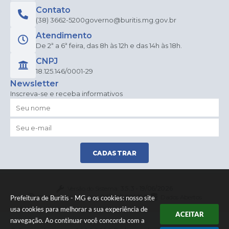
Contato
(38) 3662-5200
governo@buritis.mg.gov.br
Atendimento
De 2ª a 6ª feira, das 8h às 12h e das 14h às 18h.
CNPJ
18.125.146/0001-29
Newsletter
Inscreva-se e receba informativos
CADASTRAR
Versão do Sistema:
3.5.3 - 19/06/2026
Portal atualizado em:
06/08/2026 15:55
Dados Abertos
Prefeitura de Buritis - MG e os cookies: nosso site
usa cookies para melhorar a sua experiência de
ACEITAR
navegação. Ao continuar você concorda com a