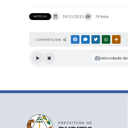
19/11/2015
74 fotos
NOTÍCIAS
COMPARTILHAR
FACEBOOK
MESSENGER
TWITTER
WHATSAPP
OUTR
Velocidade de l