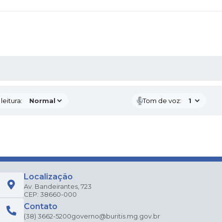
AS MÍDIAS
eitura:
Tom de voz:
Localização
Av. Bandeirantes, 723
CEP: 38660-000
Contato
(38) 3662-5200
governo@buritis.mg.gov.br