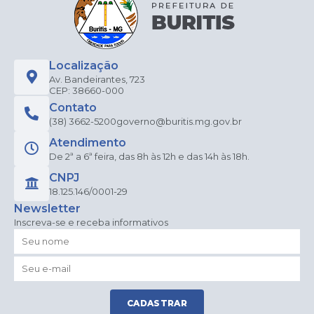
Localização
Av. Bandeirantes, 723
CEP: 38660-000
Contato
(38) 3662-5200
governo@buritis.mg.gov.br
Atendimento
De 2ª a 6ª feira, das 8h às 12h e das 14h às 18h.
CNPJ
18.125.146/0001-29
Newsletter
Inscreva-se e receba informativos
CADASTRAR