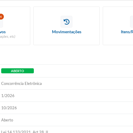
4
vos
Movimentações
Itens/
ações, etc)
ABERTO
Concorrência Eletrônica
1/2026
10/2026
Aberto
Lei 14.133/2021, Art 28, II