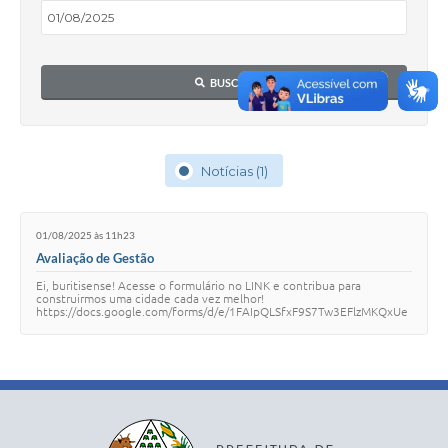
BUSCAR
Notícias (1)
01/08/2025 às 11h23
Avaliação de Gestão
Ei, buritisense! Acesse o formulário no LINK e contribua para
construirmos uma cidade cada vez melhor!
https://docs.google.com/forms/d/e/1FAIpQLSfxF9S7Tw3EFlzMKQxUe
G909b8MYMwVjbq3VyqrVeOFh9lLqQ/viewform #adm2025a2028
#bu…