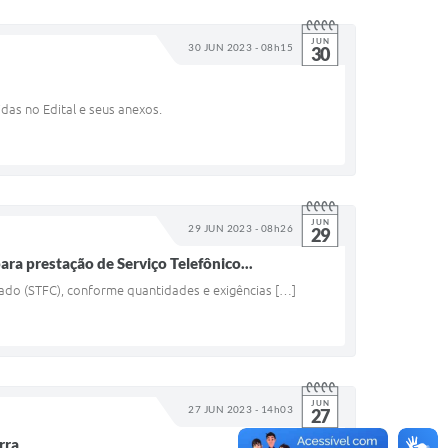
JUN
30 JUN 2023 - 08h15
30
das no Edital e seus anexos.
JUN
29 JUN 2023 - 08h26
29
ara prestação de Serviço Telefônico...
tado (STFC), conforme quantidades e exigências […]
JUN
27 JUN 2023 - 14h03
27
rra