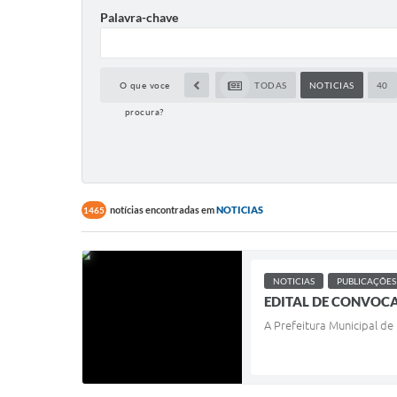
Palavra-chave
O que voce
TODAS
NOTICIAS
40
procura?
notícias encontradas em
NOTICIAS
1465
NOTICIAS
PUBLICAÇÕES
EDITAL DE CONVOCA
A Prefeitura Municipal de 