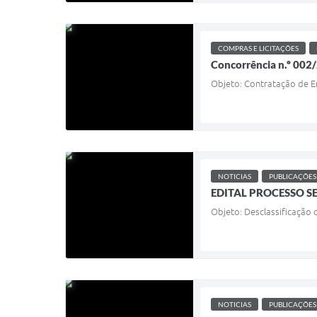
COMPRAS E LICITAÇÕES
Concorrência n.º 002
Objeto: Contratação de E
NOTICIAS
PUBLICAÇÕES
EDITAL PROCESSO SEL
Objeto: Desclassificação
NOTICIAS
PUBLICAÇÕES