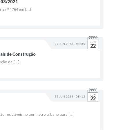
 03/2021
aria nº 1764 em […]
JUN
22 JUN 2023 - 10h35
22
ais de Construção
sição de […]
JUN
22 JUN 2023 - 08h12
22
ão recicláveis no perímetro urbano para […]