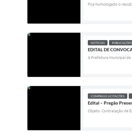
Fica homologado o result
NOTICIAS
PUBLICAÇÕES
EDITAL DE CONVOCA
A Prefeitura Municipal de
COMPRAS E LICITAÇÕES
Edital – Pregão Prese
Objeto: Contratação de E