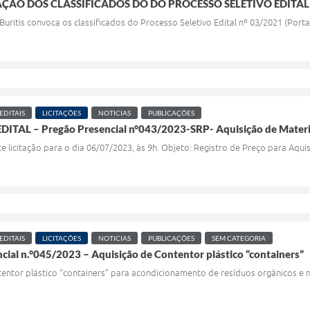
ÇÃO DOS CLASSIFICADOS DO DO PROCESSO SELETIVO EDITAL
 Buritis convoca os classificados do Processo Seletivo Edital nº 03/2021 (Port
EDITAIS
LICITAÇÕES
NOTICIAS
PUBLICAÇÕES
AL – Pregão Presencial n°043/2023-SRP- Aquisição de Materi
e licitação para o dia 06/07/2023, às 9h. Objeto: Registro de Preço para Aqui
EDITAIS
LICITAÇÕES
NOTICIAS
PUBLICAÇÕES
SEM CATEGORIA
ncial n.°045/2023 – Aquisição de Contentor plástico “containers”
entor plástico “containers” para acondicionamento de resíduos orgânicos e n