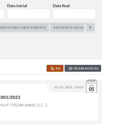
Data inicial
Data final
GRICULTURA E MEIO AMBIENTE
ASSISTÊNCIA SOCIAL
CAPACITAÇÃO E DESEN
RSS
RECEBA NOTÍCIAS
JUL
05 JUL 2023 - 15h55
05
 001/2023
ria nº 1792 em anexo). 5. […]