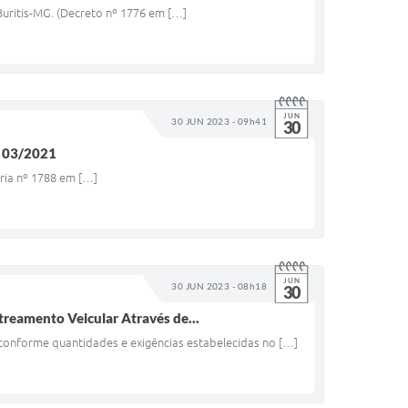
uritis-MG. (Decreto nº 1776 em […]
JUN
30 JUN 2023 - 09h41
30
 03/2021
aria nº 1788 em […]
JUN
30 JUN 2023 - 08h18
30
treamento Veicular Através de...
conforme quantidades e exigências estabelecidas no […]