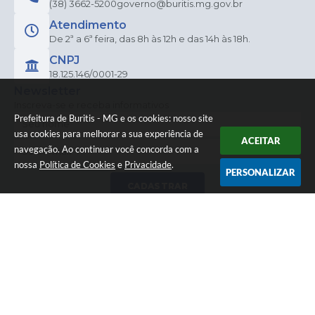
(38) 3662-5200
governo@buritis.mg.gov.br
Atendimento
De 2ª a 6ª feira, das 8h às 12h e das 14h às 18h.
CNPJ
18.125.146/0001-29
Newsletter
Inscreva-se e receba informativos
Prefeitura de Buritis - MG e os cookies: nosso site
usa cookies para melhorar a sua experiência de
ACEITAR
navegação. Ao continuar você concorda com a
nossa
Política de Cookies
e
Privacidade
.
PERSONALIZAR
CADASTRAR
Versão do Sistema:
3.5.3 - 19/06/2026
Portal atualizado em:
07/08/2026 14:01
Dados Abertos
© Copyright Instar - 2006-2026. Todos os direitos
reservados -
Instar Tecnologia