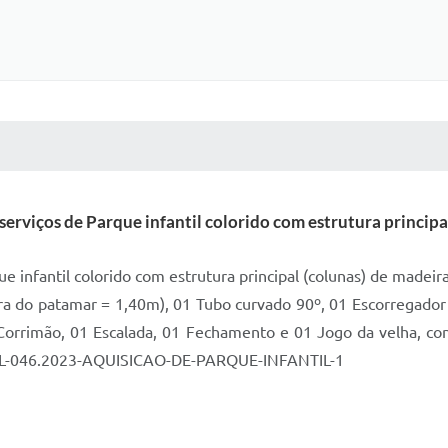
 MÍDIAS
RECEBA NOTÍCIAS
serviços de Parque infantil colorido com estrutura principa
ue infantil colorido com estrutura principal (colunas) de made
ra do patamar = 1,40m), 01 Tubo curvado 90º, 01 Escorregador 
orrimão, 01 Escalada, 01 Fechamento e 01 Jogo da velha, con
AL-046.2023-AQUISICAO-DE-PARQUE-INFANTIL-1