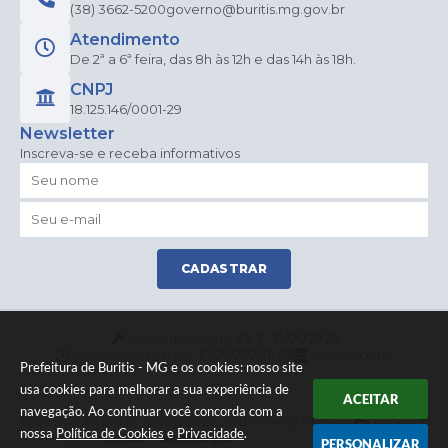
(38) 3662-5200
governo@buritis.mg.gov.br
Atendimento
De 2ª a 6ª feira, das 8h às 12h e das 14h às 18h.
CNPJ
18.125.146/0001-29
Newsletter
Inscreva-se e receba informativos
CADASTRAR
Versão do Sistema:
3.5.3 - 19/06/2026
Portal atualizado em:
10/08/2026 11:02
Dados Abertos
Prefeitura de Buritis - MG e os cookies: nosso site
usa cookies para melhorar a sua experiência de
ACEITAR
navegação. Ao continuar você concorda com a
© Copyright Instar - 2006-2026. Todos os direitos
nossa
Política de Cookies
e
Privacidade
.
reservados -
Instar Tecnologia
PERSONALIZAR