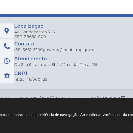
Localização
Av. Bandeirantes, 723
CEP: 38660-000
Contato
(38) 3662-5200
governo@buritis.mg.gov.br
Atendimento
De 2ª a 6ª feira, das 8h às 12h e das 14h às 18h.
CNPJ
18.125.146/0001-29
 do Sistema:
3.5.3 - 19/06/2026
Portal atualizado em:
06/08/2026 11:38
Dad
es para melhorar a sua experiência de navegação. Ao continuar você concorda c
right Instar - 2006-2026. Todos os direitos reservados -
Instar Tecn