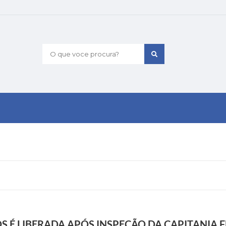
O que voce procura?
 É LIBERADA APÓS INSPEÇÃO DA CAPITANIA F