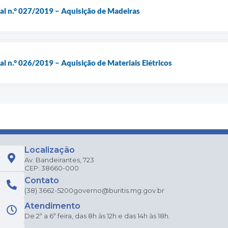
ial n.° 027/2019 – Aquisição de Madeiras
al n.° 026/2019 – Aquisição de Materiais Elétricos
Localização
Av. Bandeirantes, 723
CEP: 38660-000
Contato
(38) 3662-5200
governo@buritis.mg.gov.br
Atendimento
De 2ª a 6ª feira, das 8h às 12h e das 14h às 18h.