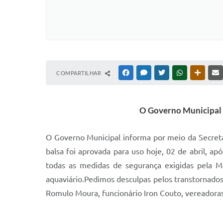
COMPARTILHAR
FACEBOOK
MESSENGER
TWITTER
WHATSAPP
OUTRAS
O Governo Municipal i
O Governo Municipal informa por meio da Secretar
balsa foi aprovada para uso hoje, 02 de abril, a
todas as medidas de segurança exigidas pela Ma
aquaviário.Pedimos desculpas pelos transtornados
Romulo Moura, funcionário Iron Couto, vereadoras