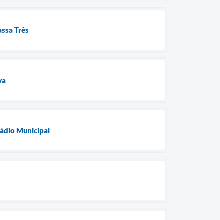
assa Três
va
tádio Municipal